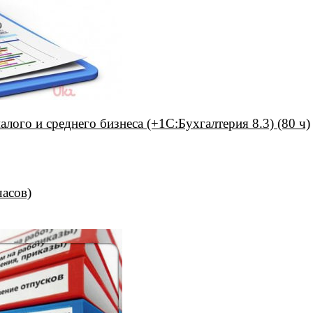
лого и среднего бизнеса (+1С:Бухгалтерия 8.3) (80 ч)
часов)