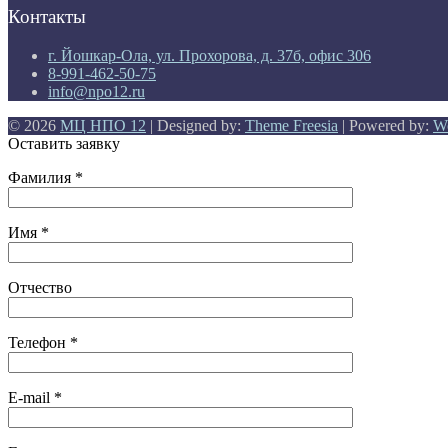
Контакты
г. Йошкар-Ола, ул. Прохорова, д. 37б, офис 306
8-991-462-50-75
info@npo12.ru
© 2026
МЦ НПО 12
| Designed by:
Theme Freesia
| Powered by:
W
Оставить заявку
Фамилия *
Имя *
Отчество
Телефон *
E-mail *