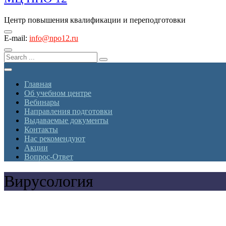
Центр повышения квалификации и переподготовки
E-mail:
info@npo12.ru
Главная
Об учебном центре
Вебинары
Направления подготовки
Выдаваемые документы
Контакты
Нас рекомендуют
Акции
Вопрос-Ответ
Вирусология