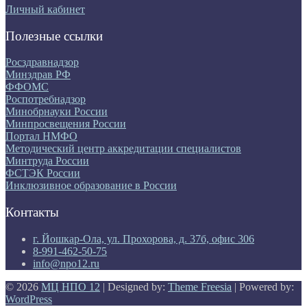
Личный кабинет
Полезные ссылки
Росздравнадзор
Минздрав РФ
ФФОМС
Роспотребнадзор
Минобрнауки России
Минпросвещения России
Портал НМФО
Методический центр аккредитации специалистов
Минтруда России
ФСТЭК России
Инклюзивное образование в России
Контакты
г. Йошкар-Ола, ул. Прохорова, д. 37б, офис 306
8-991-462-50-75
info@npo12.ru
© 2026
МЦ НПО 12
| Designed by:
Theme Freesia
| Powered by:
WordPress