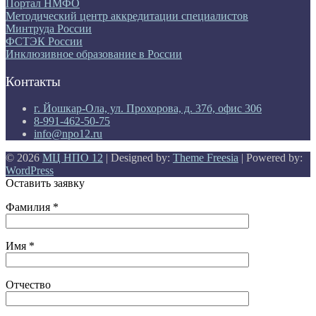
Портал НМФО
Методический центр аккредитации специалистов
Минтруда России
ФСТЭК России
Инклюзивное образование в России
Контакты
г. Йошкар-Ола, ул. Прохорова, д. 37б, офис 306
8-991-462-50-75
info@npo12.ru
© 2026
МЦ НПО 12
| Designed by:
Theme Freesia
| Powered by:
WordPress
Оставить заявку
Фамилия *
Имя *
Отчество