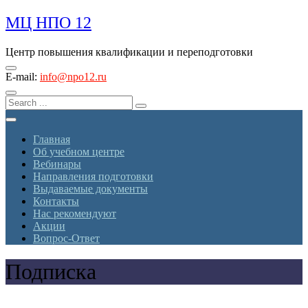
Skip
МЦ НПО 12
to
content
Центр повышения квалификации и переподготовки
E-mail:
info@npo12.ru
Главная
Об учебном центре
Вебинары
Направления подготовки
Выдаваемые документы
Контакты
Нас рекомендуют
Акции
Вопрос-Ответ
Подписка