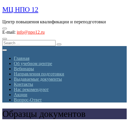
Skip
МЦ НПО 12
to
content
Центр повышения квалификации и переподготовки
E-mail:
info@npo12.ru
Главная
Об учебном центре
Вебинары
Направления подготовки
Выдаваемые документы
Контакты
Нас рекомендуют
Акции
Вопрос-Ответ
Образцы документов