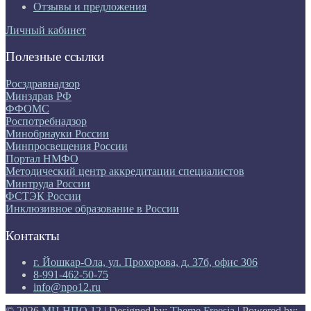
Отзывы и предложения
Личный кабинет
Полезные ссылки
Росздравнадзор
Минздрав РФ
ФФОМС
Роспотребнадзор
Минобрнауки России
Минпросвещения России
Портал НМФО
Методический центр аккредитации специалистов
Минтруда России
ФСТЭК России
Инклюзивное образование в России
Контакты
г. Йошкар-Ола, ул. Прохорова, д. 37б, офис 306
8-991-462-50-75
info@npo12.ru
© 2026
МЦ НПО 12
| Designed by:
Theme Freesia
| Powered by: