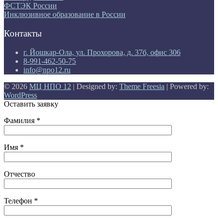
ФСТЭК России
Инклюзивное образование в России
Контакты
г. Йошкар-Ола, ул. Прохорова, д. 37б, офис 306
8-991-462-50-75
info@npo12.ru
© 2026
МЦ НПО 12
| Designed by:
Theme Freesia
| Powered by:
WordPress
Оставить заявку
Фамилия *
Имя *
Отчество
Телефон *