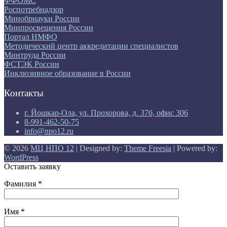
ФФОМС
Роспотребнадзор
Минобрнауки России
Минпросвещения России
Портал НМФО
Методический центр аккредитации специалистов
Минтруда России
ФСТЭК России
Инклюзивное образование в России
Контакты
г. Йошкар-Ола, ул. Прохорова, д. 37б, офис 306
8-991-462-50-75
info@npo12.ru
© 2026
МЦ НПО 12
| Designed by:
Theme Freesia
| Powered by:
WordPress
Оставить заявку
Фамилия *
Имя *