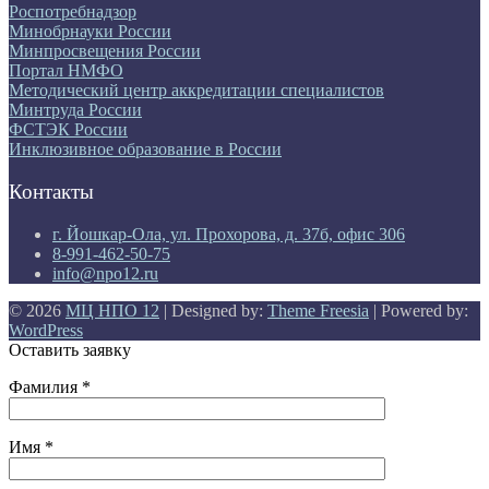
Роспотребнадзор
Минобрнауки России
Минпросвещения России
Портал НМФО
Методический центр аккредитации специалистов
Минтруда России
ФСТЭК России
Инклюзивное образование в России
Контакты
г. Йошкар-Ола, ул. Прохорова, д. 37б, офис 306
8-991-462-50-75
info@npo12.ru
© 2026
МЦ НПО 12
| Designed by:
Theme Freesia
| Powered by:
WordPress
Оставить заявку
Фамилия *
Имя *