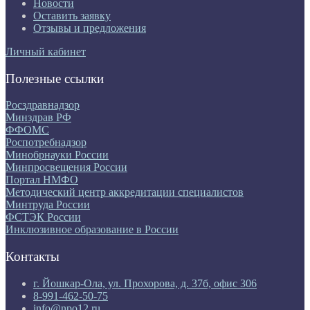
Новости
Оставить заявку
Отзывы и предложения
Личный кабинет
Полезные ссылки
Росздравнадзор
Минздрав РФ
ФФОМС
Роспотребнадзор
Минобрнауки России
Минпросвещения России
Портал НМФО
Методический центр аккредитации специалистов
Минтруда России
ФСТЭК России
Инклюзивное образование в России
Контакты
г. Йошкар-Ола, ул. Прохорова, д. 37б, офис 306
8-991-462-50-75
info@npo12.ru