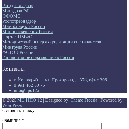
Росздравнадзор
Минздрав РФ
ФФОМС
Роспотребнадзор
Минобрнауки России
Минпросвещения России
Портал НМФО
Методический центр аккредитации специалистов
Минтруда России
ФСТЭК России
Инклюзивное образование в России
Контакты
г. Йошкар-Ола, ул. Прохорова, д. 37б, офис 306
8-991-462-50-75
info@npo12.ru
© 2026
МЦ НПО 12
| Designed by:
Theme Freesia
| Powered by:
WordPress
Оставить заявку
Фамилия *