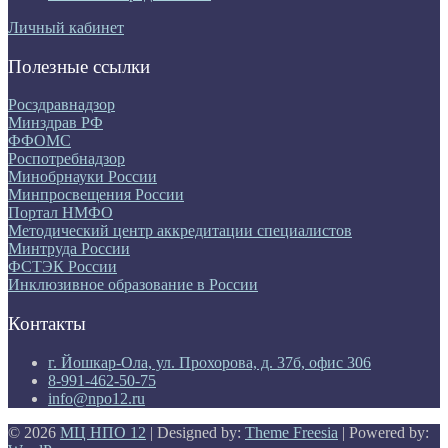
Личный кабинет
Полезные ссылки
Росздравнадзор
Минздрав РФ
ФФОМС
Роспотребнадзор
Минобрнауки России
Минпросвещения России
Портал НМФО
Методический центр аккредитации специалистов
Минтруда России
ФСТЭК России
Инклюзивное образование в России
Контакты
г. Йошкар-Ола, ул. Прохорова, д. 37б, офис 306
8-991-462-50-75
info@npo12.ru
© 2026
МЦ НПО 12
| Designed by:
Theme Freesia
| Powered by: