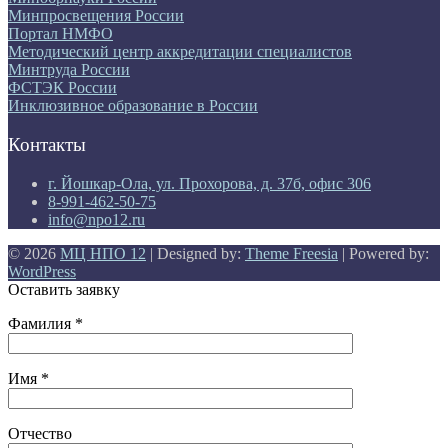
Минпросвещения России
Портал НМФО
Методический центр аккредитации специалистов
Минтруда России
ФСТЭК России
Инклюзивное образование в России
Контакты
г. Йошкар-Ола, ул. Прохорова, д. 37б, офис 306
8-991-462-50-75
info@npo12.ru
© 2026
МЦ НПО 12
| Designed by:
Theme Freesia
| Powered by:
WordPress
Оставить заявку
Фамилия *
Имя *
Отчество