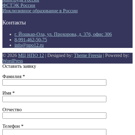
ФСТЭК России
Инклюзивное образование в России
Контакты
г. Йошкар-Ола, ул. Прохорова, д. 37б, офис 306
8-991-462-50-75
info@npo12.ru
© 2026
МЦ НПО 12
| Designed by:
Theme Freesia
| Powered by:
WordPress
Оставить заявку
Фамилия *
Имя *
Отчество
Телефон *