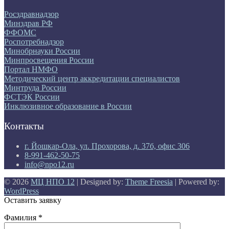
Росздравнадзор
Минздрав РФ
ФФОМС
Роспотребнадзор
Минобрнауки России
Минпросвещения России
Портал НМФО
Методический центр аккредитации специалистов
Минтруда России
ФСТЭК России
Инклюзивное образование в России
Контакты
г. Йошкар-Ола, ул. Прохорова, д. 37б, офис 306
8-991-462-50-75
info@npo12.ru
© 2026
МЦ НПО 12
| Designed by:
Theme Freesia
| Powered by:
WordPress
Оставить заявку
Фамилия *