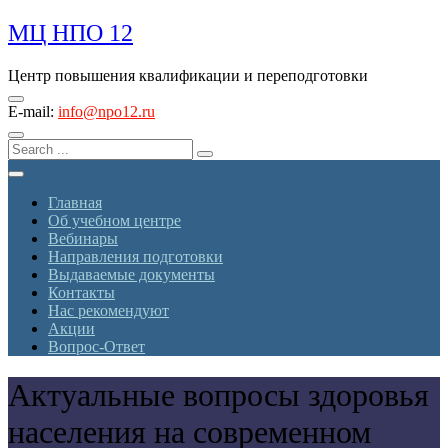
Skip
МЦ НПО 12
to
content
Центр повышения квалификации и переподготовки
E-mail:
info@npo12.ru
Главная
Об учебном центре
Вебинары
Направления подготовки
Выдаваемые документы
Контакты
Нас рекомендуют
Акции
Вопрос-Ответ
Актуальные вопросы здоровья
населения на современном