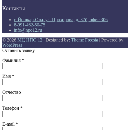
Контакты
г. Йошкар-Ола, ул. Прохорова, д. 37б, офис 306
8-991-462-50-75
info@npo12.ru
© 2026
МЦ НПО 12
| Designed by:
Theme Freesia
| Powered by:
WordPress
Оставить заявку
Фамилия *
Имя *
Отчество
Телефон *
E-mail *