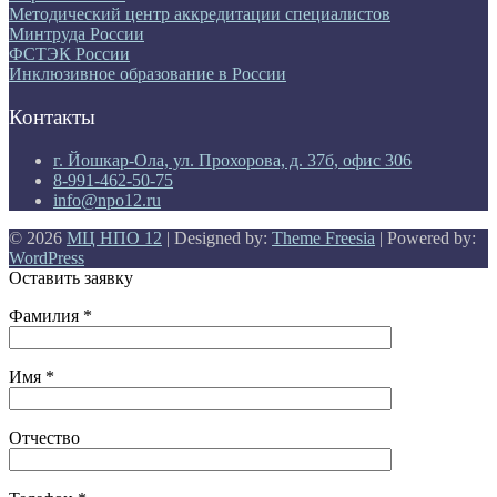
Методический центр аккредитации специалистов
Минтруда России
ФСТЭК России
Инклюзивное образование в России
Контакты
г. Йошкар-Ола, ул. Прохорова, д. 37б, офис 306
8-991-462-50-75
info@npo12.ru
© 2026
МЦ НПО 12
| Designed by:
Theme Freesia
| Powered by:
WordPress
Оставить заявку
Фамилия *
Имя *
Отчество