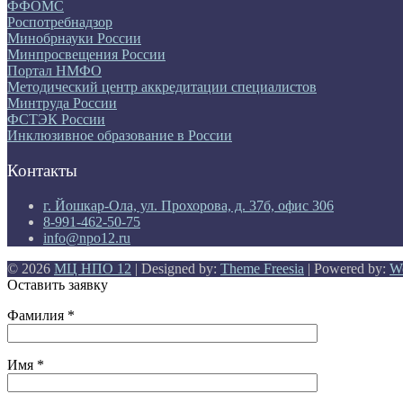
ФФОМС
Роспотребнадзор
Минобрнауки России
Минпросвещения России
Портал НМФО
Методический центр аккредитации специалистов
Минтруда России
ФСТЭК России
Инклюзивное образование в России
Контакты
г. Йошкар-Ола, ул. Прохорова, д. 37б, офис 306
8-991-462-50-75
info@npo12.ru
© 2026
МЦ НПО 12
| Designed by:
Theme Freesia
| Powered by:
W
Оставить заявку
Фамилия *
Имя *