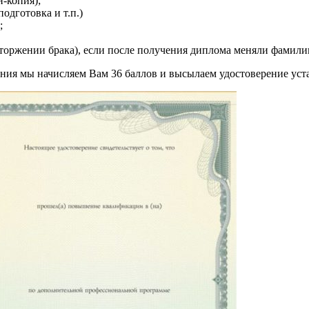
-копия);
одготовка и т.п.)
;
сторжении брака), если после получения диплома меняли фамил
ния мы начисляем Вам 36 баллов и высылаем удостоверение уст