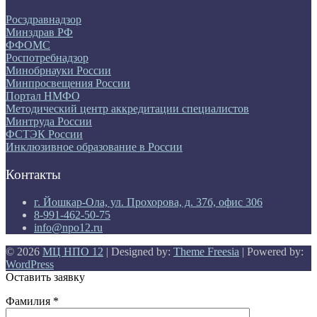
Росздравнадзор
Минздрав РФ
ФФОМС
Роспотребнадзор
Минобрнауки России
Минпросвещения России
Портал НМФО
Методический центр аккредитации специалистов
Минтруда России
ФСТЭК России
Инклюзивное образование в России
Контакты
г. Йошкар-Ола, ул. Прохорова, д. 37б, офис 306
8-991-462-50-75
info@npo12.ru
© 2026
МЦ НПО 12
| Designed by:
Theme Freesia
| Powered by:
WordPress
Оставить заявку
Фамилия *