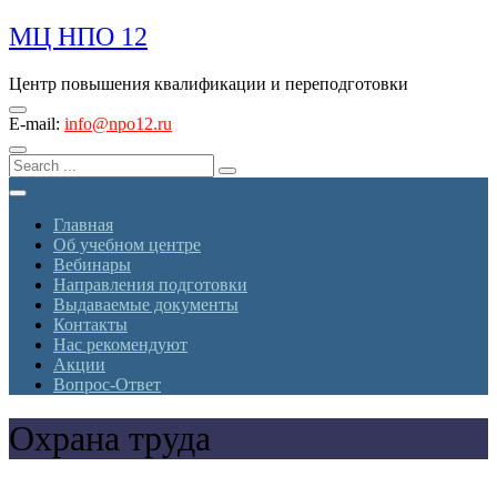
Skip
МЦ НПО 12
to
content
Центр повышения квалификации и переподготовки
E-mail:
info@npo12.ru
Главная
Об учебном центре
Вебинары
Направления подготовки
Выдаваемые документы
Контакты
Нас рекомендуют
Акции
Вопрос-Ответ
Охрана труда