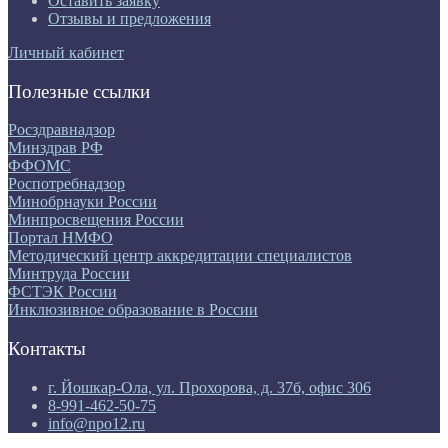
Оставить заявку
Отзывы и предложения
Личный кабинет
Полезные ссылки
Росздравнадзор
Минздрав РФ
ФФОМС
Роспотребнадзор
Минобрнауки России
Минпросвещения России
Портал НМФО
Методический центр аккредитации специалистов
Минтруда России
ФСТЭК России
Инклюзивное образование в России
Контакты
г. Йошкар-Ола, ул. Прохорова, д. 37б, офис 306
8-991-462-50-75
info@npo12.ru