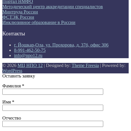
Портал НМФО
Методический центр аккредитации специалистов
Минтруда России
ФСТЭК России
Инклюзивное образование в России
Контакты
г. Йошкар-Ола, ул. Прохорова, д. 37б, офис 306
8-991-462-50-75
info@npo12.ru
© 2026
МЦ НПО 12
| Designed by:
Theme Freesia
| Powered by:
WordPress
Оставить заявку
Фамилия *
Имя *
Отчество