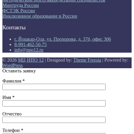
Минтруда России
ФСТЭК России
Инклюзивное образование в России
Контакты
г. Йошкар-Ола, ул. Прохорова, д. 37б, офис 306
8-991-462-50-75
info@npo12.ru
© 2026
МЦ НПО 12
| Designed by:
Theme Freesia
| Powered by:
WordPress
Оставить заявку
Фамилия *
Имя *
Отчество
Телефон *