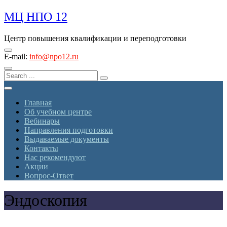
Skip
МЦ НПО 12
to
content
Центр повышения квалификации и переподготовки
E-mail:
info@npo12.ru
Главная
Об учебном центре
Вебинары
Направления подготовки
Выдаваемые документы
Контакты
Нас рекомендуют
Акции
Вопрос-Ответ
Эндоскопия