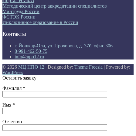
Портал НМФО
Методический центр аккредитации специалистов
Минтруда России
ФСТЭК России
Инклюзивное образование в России
Контакты
г. Йошкар-Ола, ул. Прохорова, д. 37б, офис 306
8-991-462-50-75
info@npo12.ru
© 2026
МЦ НПО 12
| Designed by:
Theme Freesia
| Powered by:
WordPress
Оставить заявку
Фамилия *
Имя *
Отчество